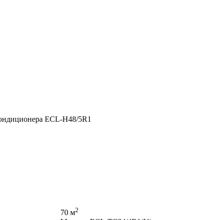
кондиционера ECL-H48/5R1
2
70 м