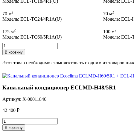
Модель: ECL-TC18/4R1(U)
Модель: ECL-
2
2
70 м
70 м
Модель: ECL-TC24/4R1A(U)
Модель: ECL-
2
2
175 м
100 м
Модель: ECL-TC60/5R1A(U)
Модель: ECL-
Количество
товара
В корзину
Наружный
универсальный
Этот товар необходимо скомплектовать с одним из товаров ни
блок
кондиционера
ECL-
H48/5R1
Канальный кондиционер ECLMD-H48/5R1
Артикул: X-00011846
42 400
₽
Количество
товара
В корзину
Канальный