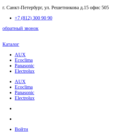
Skip
г. Санкт-Петербург, ул. Решетникова д.15 офис 505
to
+7 (812) 300 90 90
content
обратный звонок
Каталог
AUX
Ecoclima
Panasonic
Electrolux
AUX
Ecoclima
Panasonic
Electrolux
Войти