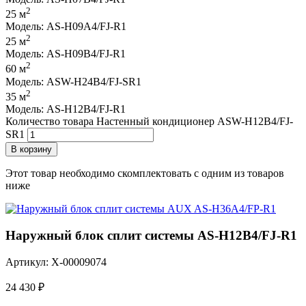
2
25 м
Модель: AS-H09A4/FJ-R1
2
25 м
Модель: AS-H09B4/FJ-R1
2
60 м
Модель: ASW-H24B4/FJ-SR1
2
35 м
Модель: AS-H12B4/FJ-R1
Количество товара Настенный кондиционер ASW-H12B4/FJ-
SR1
В корзину
Этот товар необходимо скомплектовать с одним из товаров
ниже
Наружный блок сплит системы AS-H12B4/FJ-R1
Артикул: X-00009074
24 430
₽