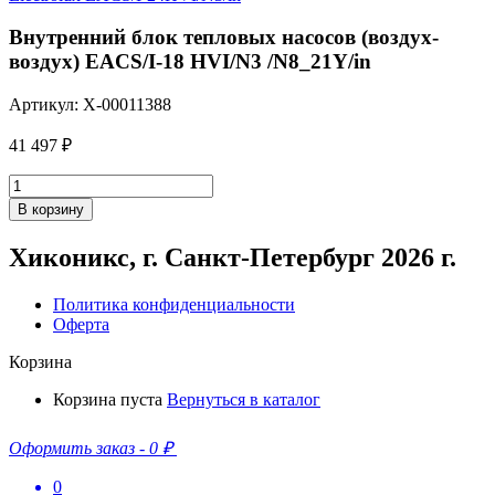
EACS/I-
18
Внутренний блок тепловых насосов (воздух-
HVI/N3
воздух) EACS/I-18 HVI/N3 /N8_21Y/in
/N8_21Y/out
Артикул: X-00011388
41 497
₽
Количество
товара
В корзину
Внутренний
блок
Хиконикс, г. Санкт-Петербург 2026 г.
тепловых
насосов
(воздух-
Политика конфиденциальности
воздух)
Оферта
EACS/I-
Корзина
18
HVI/N3
Корзина пуста
Вернуться в каталог
/N8_21Y/in
Оформить заказ
-
0 ₽
0