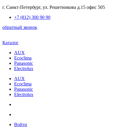
Skip
г. Санкт-Петербург, ул. Решетникова д.15 офис 505
to
+7 (812) 300 90 90
content
обратный звонок
Каталог
AUX
Ecoclima
Panasonic
Electrolux
AUX
Ecoclima
Panasonic
Electrolux
Войти