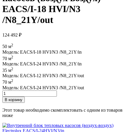
EACS/I-18 HVI/N3
/N8_21Y/out
124 492
₽
2
50 м
Модель: EACS/I-18 HVI/N3 /N8_21Y/in
2
70 м
Модель: EACS/I-24 HVI/N3 /N8_21Y/in
2
35 м
Модель: EACS/I-12 HVI/N3 /N8_21Y/out
2
70 м
Модель: EACS/I-24 HVI/N3 /N8_21Y/out
Количество
товара
В корзину
Наружный
блок
Этот товар необходимо скомплектовать с одним из товаров
тепловых
ниже
насосов
(воздух
воздух)