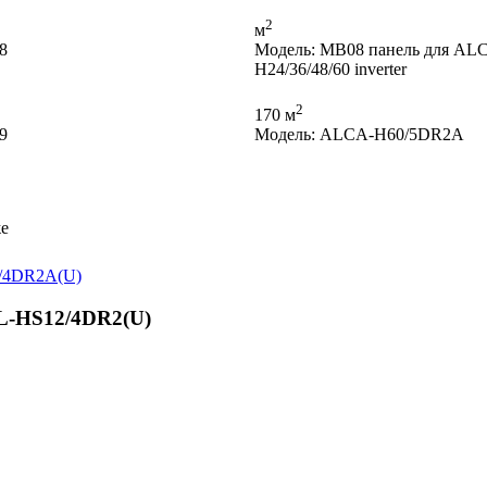
2
м
8
Модель: MB08 панель для AL
H24/36/48/60 inverter
2
170 м
9
Модель: ALCA-H60/5DR2A
же
L-HS12/4DR2(U)