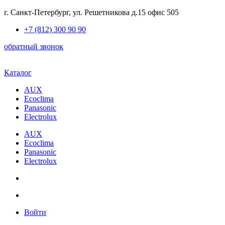
Skip
г. Санкт-Петербург, ул. Решетникова д.15 офис 505
to
+7 (812) 300 90 90
content
обратный звонок
Каталог
AUX
Ecoclima
Panasonic
Electrolux
AUX
Ecoclima
Panasonic
Electrolux
Войти