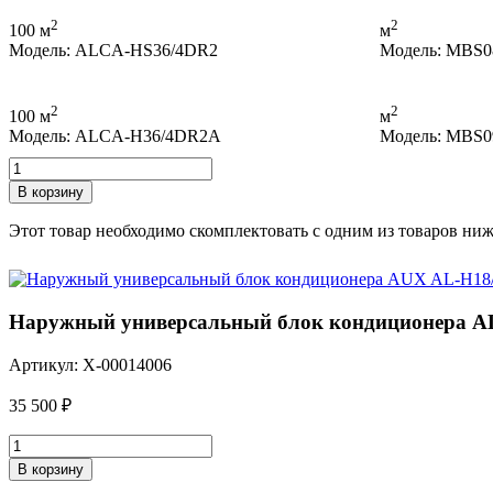
2
2
100 м
м
Модель: ALCA-HS36/4DR2
Модель: MBS0
2
2
100 м
м
Модель: ALCA-H36/4DR2A
Модель: MBS0
Количество
товара
В корзину
Кассетный
кондиционер
Этот товар необходимо скомплектовать с одним из товаров ни
ALCA-
HS12/4DR2
Наружный универсальный блок кондиционера A
Артикул: X-00014006
35 500
₽
Количество
товара
В корзину
Наружный