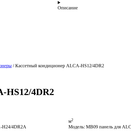
Описание
онеры
/ Кассетный кондиционер ALCA-HS12/4DR2
A-HS12/4DR2
2
м
A-H24/4DR2A
Модель: MB09 панель для AL