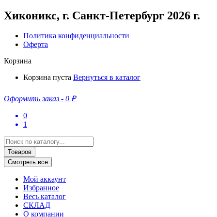
универсальный
блок
Хиконикс, г. Санкт-Петербург 2026 г.
кондиционера
AL-
Политика конфиденциальности
HS12/4DR2(U)
Оферта
Корзина
Корзина пуста
Вернуться в каталог
Оформить заказ
-
0 ₽
0
1
Search
...
Товаров
Смотреть все
Мой аккаунт
Избранное
Весь каталог
СКЛАД
О компании