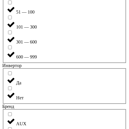
51 — 100
101 — 300
301 — 600
600 — 999
Инвертор
Да
Нет
Бренд
AUX